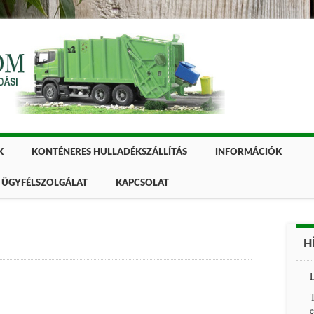
K
KONTÉNERES HULLADÉKSZÁLLÍTÁS
INFORMÁCIÓK
ÜGYFÉLSZOLGÁLAT
KAPCSOLAT
H
L
T
e