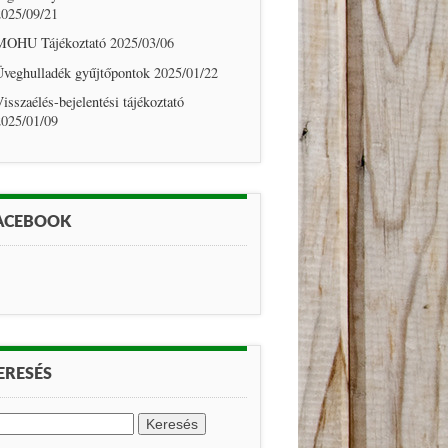
2025/09/21
MOHU Tájékoztató
2025/03/06
Üveghulladék gyűjtőpontok
2025/01/22
isszaélés-bejelentési tájékoztató
2025/01/09
ACEBOOK
ERESÉS
eresés: