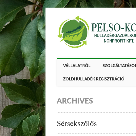
Main menu
Skip
VÁLLALATRÓL
SZOLGÁLTATÁSO
to
content
ZÖLDHULLADÉK REGISZTRÁCIÓ
ARCHIVES
Sérsekszőlős