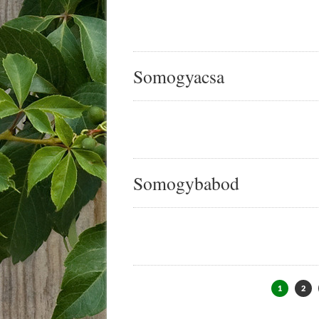
Somogyacsa
Somogybabod
1
2