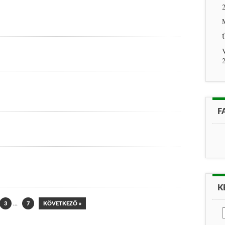
V
F
K
3
…
7
KÖVETKEZŐ »
K