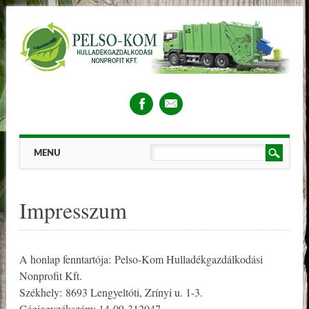
Main menu
Skip
MENU
to
content
Impresszum
A honlap fenntartója: Pelso-Kom Hulladékgazdálkodási
Nonprofit Kft.
Székhely: 8693 Lengyeltóti, Zrínyi u. 1-3.
Cégjegyzékszám: 14-09-312047