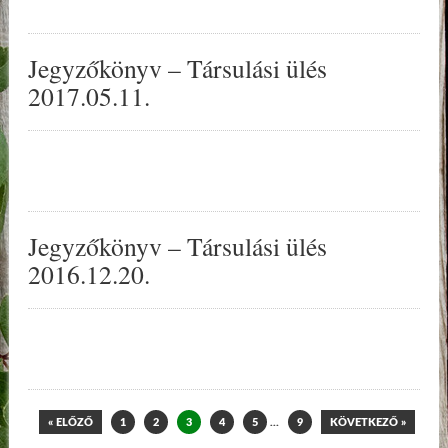
Jegyzőkönyv – Társulási ülés
2017.05.11.
Jegyzőkönyv – Társulási ülés
2016.12.20.
« ELŐZŐ
1
2
3
4
5
…
9
KÖVETKEZŐ »