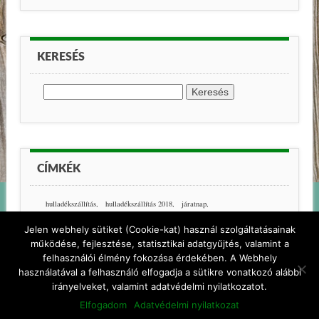
KERESÉS
Keresés:
CÍMKÉK
hulladékszállítás
hulladékszállítás 2018
járatnap
Jelen webhely sütiket (Cookie-kat) használ szolgáltatásainak
működése, fejlesztése, statisztikai adatgyűjtés, valamint a
felhasználói élmény fokozása érdekében. A Webhely
használatával a felhasználó elfogadja a sütikre vonatkozó alábbi
© PELSO-KOM
irányelveket, valamint adatvédelmi nyilatkozatot.
HONLAPTÉRKÉP
JOGI NYILATKOZAT
ADATKEZELÉSI TÁJÉKOZTATÓ
IMPRESSZUM
Elfogadom
Adatvédelmi nyilatkozat