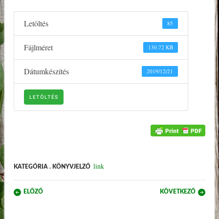
Letöltés
85
Fájlméret
130.72 KB
Dátumkészítés
2019/12/21
LETÖLTÉS
link
KATEGÓRIA . KÖNYVJELZŐ
Post navigation
ELŐZŐ
KÖVETKEZŐ