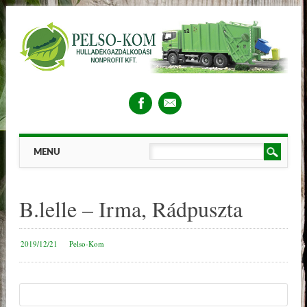
Main menu
Skip
MENU
to
content
B.lelle – Irma, Rádpuszta
2019/12/21
Pelso-Kom