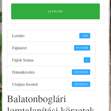
LETÖLTÉS
Letöltés
1290
Fájlméret
95.49 KB
Fájlok Száma
1
Dátumkészítés
2022/02/09
Utoljára frissített
2022/05/16
Balatonboglári
lomtalanítási körzetek