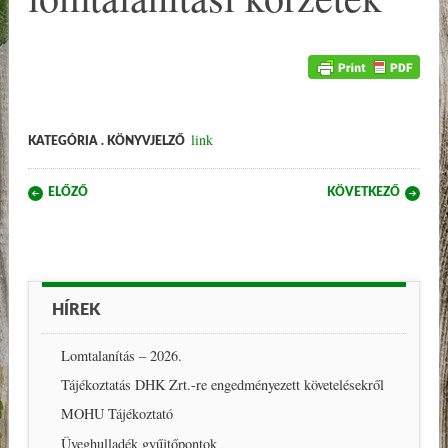
link
KATEGÓRIA . KÖNYVJELZŐ
Post navigation
ELŐZŐ
KÖVETKEZŐ
HÍREK
Lomtalanítás – 2026.
Tájékoztatás DHK Zrt.-re engedményezett követelésekről
MOHU Tájékoztató
Üveghulladék gyűjtőpontok