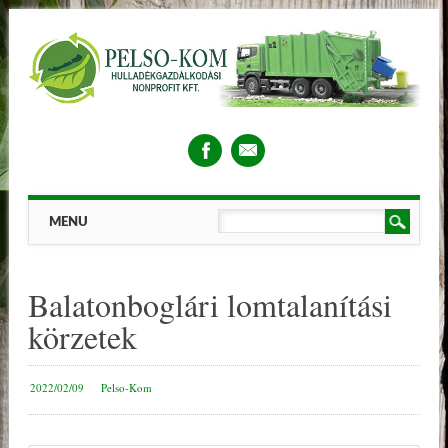
Main menu
Skip
MENU
to
content
Balatonboglári lomtalanítási
körzetek
2022/02/09
Pelso-Kom