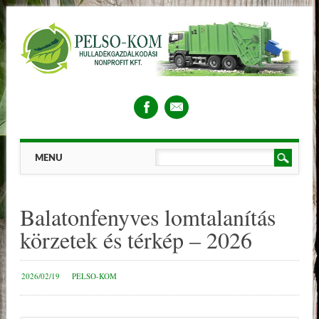
Main menu
Skip
MENU
to
content
Balatonfenyves lomtalanítás
körzetek és térkép – 2026
2026/02/19
PELSO-KOM