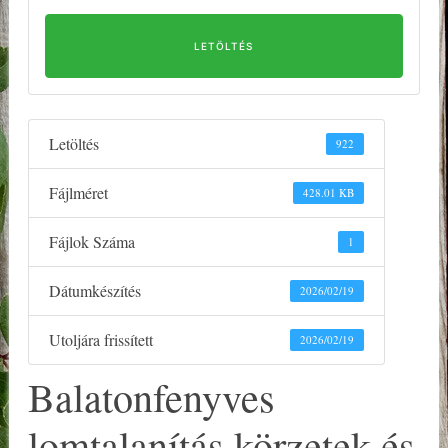
LETÖLTÉS
Letöltés
922
Fájlméret
428.01 KB
Fájlok Száma
1
Dátumkészítés
2026/02/19
Utoljára frissített
2026/02/19
Balatonfenyves
lomtalanítás körzetek és