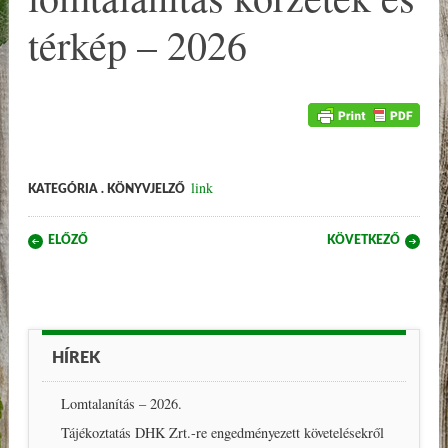
térkép – 2026
link
KATEGÓRIA . KÖNYVJELZŐ
Post navigation
ELŐZŐ
KÖVETKEZŐ
HÍREK
Lomtalanítás – 2026.
Tájékoztatás DHK Zrt.-re engedményezett követelésekről