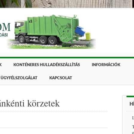
K
KONTÉNERES HULLADÉKSZÁLLÍTÁS
INFORMÁCIÓK
ÜGYFÉLSZOLGÁLAT
KAPCSOLAT
ánkénti körzetek
H
L
T
e