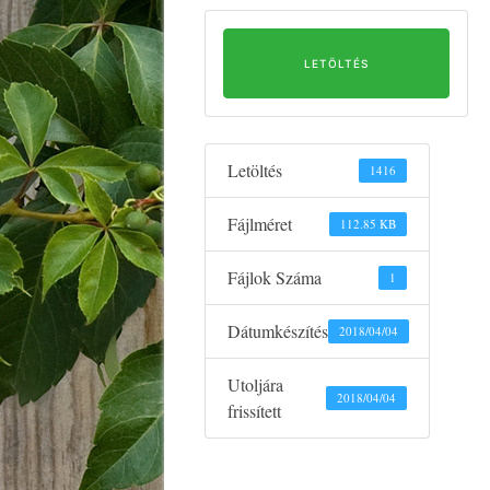
LETÖLTÉS
Letöltés
1416
Fájlméret
112.85 KB
Fájlok Száma
1
Dátumkészítés
2018/04/04
Utoljára
2018/04/04
frissített