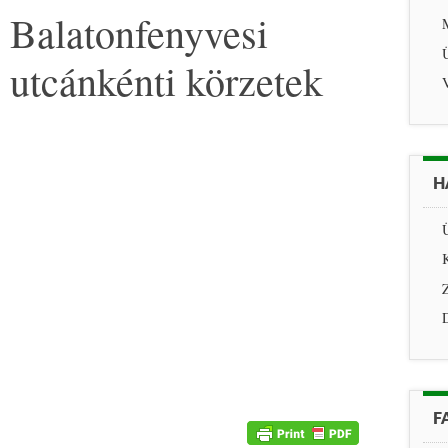
Balatonfenyvesi
utcánkénti körzetek
V
H
Ü
K
Z
F