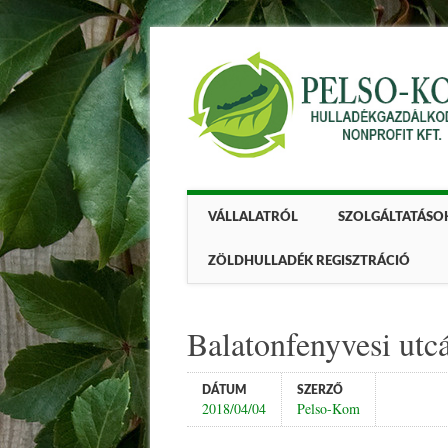
Main menu
Skip
VÁLLALATRÓL
SZOLGÁLTATÁSO
to
content
ZÖLDHULLADÉK REGISZTRÁCIÓ
Balatonfenyvesi utc
DÁTUM
SZERZŐ
2018/04/04
Pelso-Kom