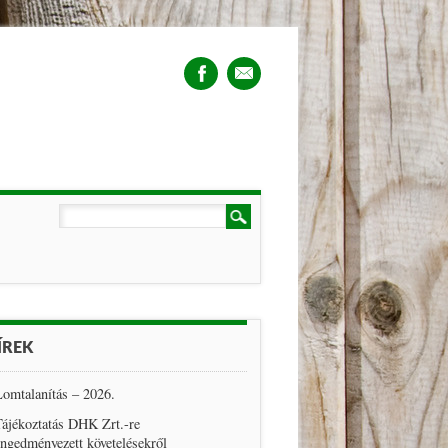
ÍREK
omtalanítás – 2026.
ájékoztatás DHK Zrt.-re
ngedményezett követelésekről