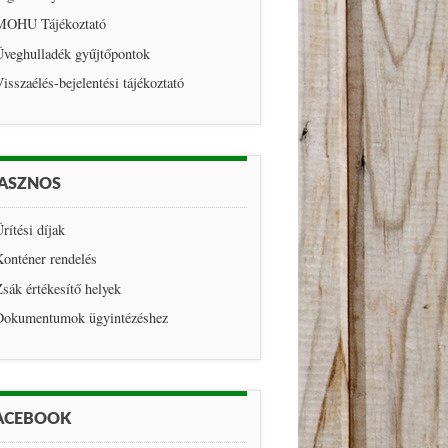
MOHU Tájékoztató
Üveghulladék gyűjtőpontok
isszaélés-bejelentési tájékoztató
ASZNOS
rítési díjak
onténer rendelés
sák értékesítő helyek
Dokumentumok ügyintézéshez
ACEBOOK