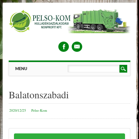
Main menu
Skip
MENU
to
content
Balatonszabadi
2020/12/25
Pelso-Kom