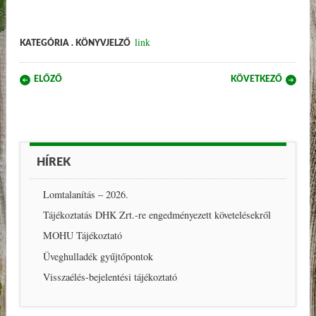
link
KATEGÓRIA . KÖNYVJELZŐ
Post navigation
ELŐZŐ
KÖVETKEZŐ
HÍREK
Lomtalanítás – 2026.
Tájékoztatás DHK Zrt.-re engedményezett követelésekről
MOHU Tájékoztató
Üveghulladék gyűjtőpontok
Visszaélés-bejelentési tájékoztató