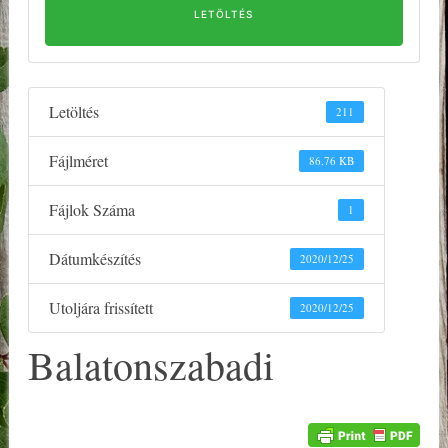
LETÖLTÉS
Letöltés
211
Fájlméret
86.76 KB
Fájlok Száma
1
Dátumkészítés
2020/12/25
Utoljára frissített
2020/12/25
Balatonszabadi