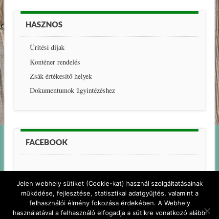
HASZNOS
Ürítési díjak
Konténer rendelés
Zsák értékesítő helyek
Dokumentumok ügyintézéshez
FACEBOOK
Jelen webhely sütiket (Cookie-kat) használ szolgáltatásainak
működése, fejlesztése, statisztikai adatgyűjtés, valamint a
felhasználói élmény fokozása érdekében. A Webhely
használatával a felhasználó elfogadja a sütikre vonatkozó alábbi
© PELSO-KOM