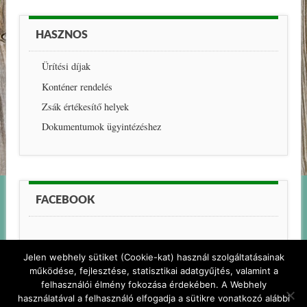
HASZNOS
Ürítési díjak
Konténer rendelés
Zsák értékesítő helyek
Dokumentumok ügyintézéshez
FACEBOOK
Jelen webhely sütiket (Cookie-kat) használ szolgáltatásainak
működése, fejlesztése, statisztikai adatgyűjtés, valamint a
felhasználói élmény fokozása érdekében. A Webhely
használatával a felhasználó elfogadja a sütikre vonatkozó alábbi
© PELSO-KOM