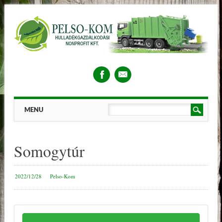
Main menu
Skip
MENU
to
content
Somogytúr
2022/12/28
Pelso-Kom