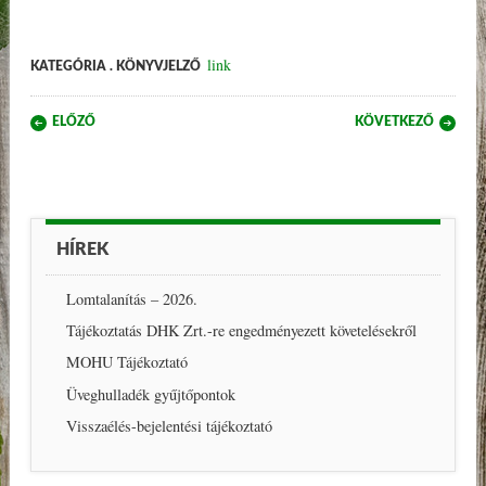
link
KATEGÓRIA . KÖNYVJELZŐ
Post navigation
ELŐZŐ
KÖVETKEZŐ
HÍREK
Lomtalanítás – 2026.
Tájékoztatás DHK Zrt.-re engedményezett követelésekről
MOHU Tájékoztató
Üveghulladék gyűjtőpontok
Visszaélés-bejelentési tájékoztató