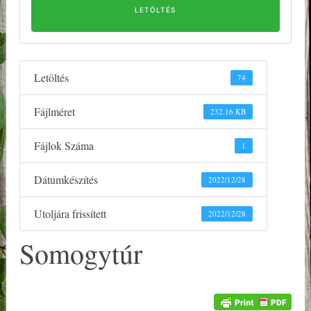
LETÖLTÉS
Letöltés
74
Fájlméret
232.16 KB
Fájlok Száma
1
Dátumkészítés
2022/12/28
Utoljára frissített
2022/12/28
Somogytúr