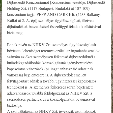
Díjbeszedő Konzorciumot [Konzorcium vezetője: Díjbeszedő
Holding Zrt. (1117 Budapest, Budafoki út 107-109),
konzorcium tagja: PEPP AND CARS Kft. (4233 Balkány,
Kállói út 2. A. ép)] személyes ügyfélszolgálati, illetve a
díjhátralékok beszedésével összefüggő feladatok ellátásával
bízta meg.
Ennek révén az NHKV Zrt. személyes ügyfélszolgálatát
bővítette, lehetőséget teremtve ezáltal az ingatlanhasználók
számára az őket személyesen felkereső díjbeszedőknél a
hulladékgazdálkodási közszolgáltatás igénybevételével
kapcsolatos változások (pl. ingatlanhasználó adatainak
változása) bejelentésére is. A díjbeszedők emellett
felvilágosítást adnak a további ügyintézéssel kapcsolatos
teendőkről is. A személyes felkeresés során bejelentett
adatváltozások további feldolgozását az NHKV Zrt. a
szerződéses partnerek és a közszolgáltatók bevonásával
biztosítja.
A szolgáltatással az NHKV Zrt. igyekszik azon lakosok