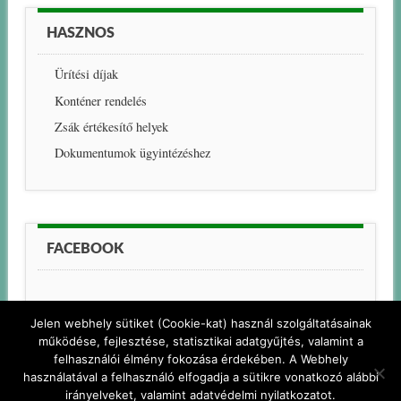
HASZNOS
Ürítési díjak
Konténer rendelés
Zsák értékesítő helyek
Dokumentumok ügyintézéshez
FACEBOOK
Jelen webhely sütiket (Cookie-kat) használ szolgáltatásainak
működése, fejlesztése, statisztikai adatgyűjtés, valamint a
felhasználói élmény fokozása érdekében. A Webhely
használatával a felhasználó elfogadja a sütikre vonatkozó alábbi
© PELSO-KOM
irányelveket, valamint adatvédelmi nyilatkozatot.