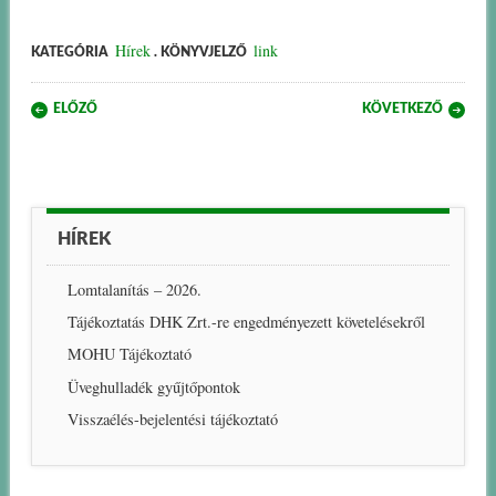
Hírek
link
KATEGÓRIA
. KÖNYVJELZŐ
Post navigation
ELŐZŐ
KÖVETKEZŐ
HÍREK
Lomtalanítás – 2026.
Tájékoztatás DHK Zrt.-re engedményezett követelésekről
MOHU Tájékoztató
Üveghulladék gyűjtőpontok
Visszaélés-bejelentési tájékoztató