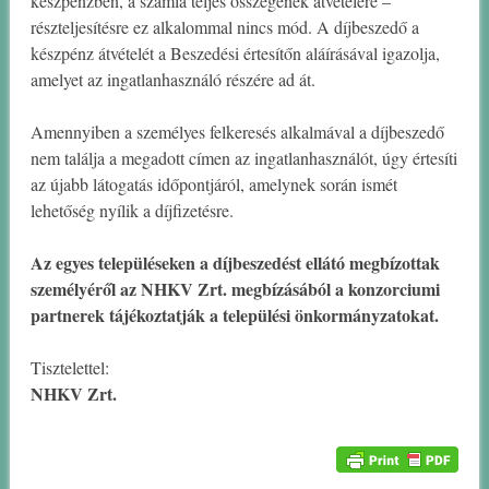
készpénzben, a számla teljes összegének átvételére –
részteljesítésre ez alkalommal nincs mód. A díjbeszedő a
készpénz átvételét a Beszedési értesítőn aláírásával igazolja,
amelyet az ingatlanhasználó részére ad át.
Amennyiben a személyes felkeresés alkalmával a díjbeszedő
nem találja a megadott címen az ingatlanhasználót, úgy értesíti
az újabb látogatás időpontjáról, amelynek során ismét
lehetőség nyílik a díjfizetésre.
Az egyes településeken a díjbeszedést ellátó megbízottak
személyéről az NHKV Zrt. megbízásából a konzorciumi
partnerek tájékoztatják a települési önkormányzatokat.
Tisztelettel:
NHKV Zrt.