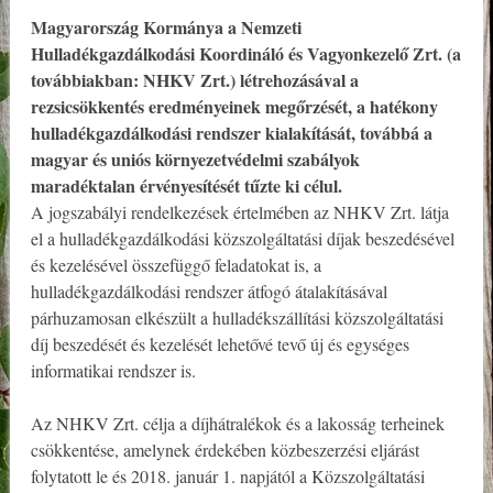
Magyarország Kormánya a Nemzeti
Hulladékgazdálkodási Koordináló és Vagyonkezelő Zrt. (a
továbbiakban: NHKV Zrt.) létrehozásával a
rezsicsökkentés eredményeinek megőrzését, a hatékony
hulladékgazdálkodási rendszer kialakítását, továbbá a
magyar és uniós környezetvédelmi szabályok
maradéktalan érvényesítését tűzte ki célul.
A jogszabályi rendelkezések értelmében az NHKV Zrt. látja
el a hulladékgazdálkodási közszolgáltatási díjak beszedésével
és kezelésével összefüggő feladatokat is, a
hulladékgazdálkodási rendszer átfogó átalakításával
párhuzamosan elkészült a hulladékszállítási közszolgáltatási
díj beszedését és kezelését lehetővé tevő új és egységes
informatikai rendszer is.
Az NHKV Zrt. célja a díjhátralékok és a lakosság terheinek
csökkentése, amelynek érdekében közbeszerzési eljárást
folytatott le és 2018. január 1. napjától a Közszolgáltatási