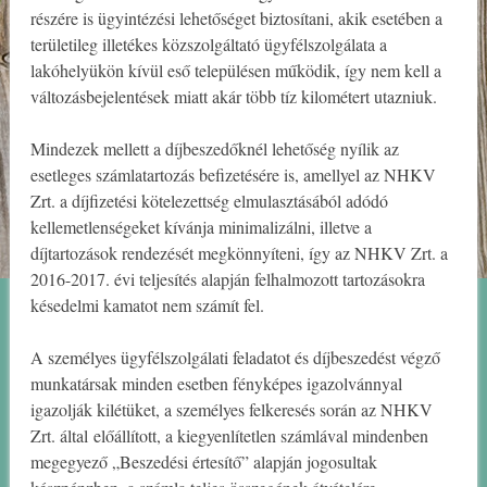
részére is ügyintézési lehetőséget biztosítani, akik esetében a
területileg illetékes közszolgáltató ügyfélszolgálata a
lakóhelyükön kívül eső településen működik, így nem kell a
változásbejelentések miatt akár több tíz kilométert utazniuk.
Mindezek mellett a díjbeszedőknél lehetőség nyílik az
esetleges számlatartozás befizetésére is, amellyel az NHKV
Zrt. a díjfizetési kötelezettség elmulasztásából adódó
kellemetlenségeket kívánja minimalizálni, illetve a
díjtartozások rendezését megkönnyíteni, így az NHKV Zrt. a
2016-2017. évi teljesítés alapján felhalmozott tartozásokra
késedelmi kamatot nem számít fel.
A személyes ügyfélszolgálati feladatot és díjbeszedést végző
munkatársak minden esetben fényképes igazolvánnyal
igazolják kilétüket, a személyes felkeresés során az NHKV
Zrt. által előállított, a kiegyenlítetlen számlával mindenben
megegyező „Beszedési értesítő” alapján jogosultak