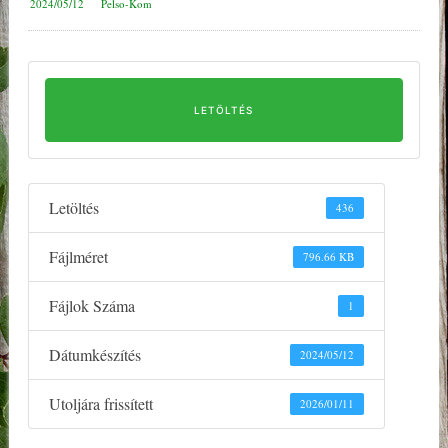
2024/05/12
Pelso-Kom
LETÖLTÉS
Letöltés
436
Fájlméret
796.66 KB
Fájlok Száma
1
Dátumkészítés
2024/05/12
Utoljára frissített
2026/01/11