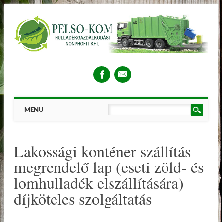
Main menu
Skip
MENU
to
content
Lakossági konténer szállítás
megrendelő lap (eseti zöld- és
lomhulladék elszállítására)
díjköteles szolgáltatás