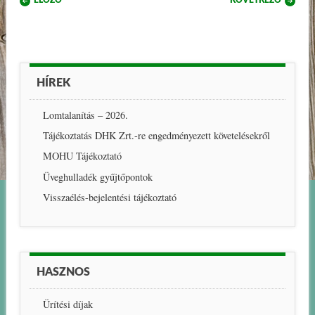
ELŐZŐ
KÖVETKEZŐ
HÍREK
Lomtalanítás – 2026.
Tájékoztatás DHK Zrt.-re engedményezett követelésekről
MOHU Tájékoztató
Üveghulladék gyűjtőpontok
Visszaélés-bejelentési tájékoztató
HASZNOS
Ürítési díjak