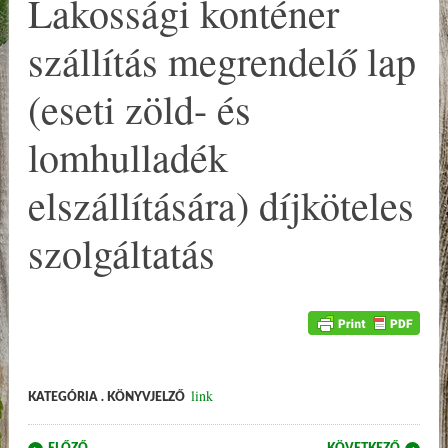
Lakossági konténer
szállítás megrendelő lap
(eseti zöld- és
lomhulladék
elszállítására) díjköteles
szolgáltatás
link
KATEGÓRIA . KÖNYVJELZŐ
Post navigation