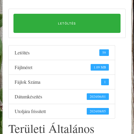
LETÖLTÉS
Letöltés
59
Fájlméret
1.09 MB
Fájlok Száma
1
Dátumkészítés
2024/06/01
Utoljára frissített
2024/08/05
Területi Általános